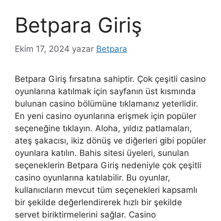
Betpara Giriş
Ekim 17, 2024
yazar
Betpara
Betpara Giriş fırsatına sahiptir. Çok çeşitli casino
oyunlarına katılmak için sayfanın üst kısmında
bulunan casino bölümüne tıklamanız yeterlidir.
En yeni casino oyunlarına erişmek için popüler
seçeneğine tıklayın. Aloha, yıldız patlamaları,
ateş şakacısı, ikiz dönüş ve diğerleri gibi popüler
oyunlara katılın. Bahis sitesi üyeleri, sunulan
seçeneklerin Betpara Giriş nedeniyle çok çeşitli
casino oyunlarına katılabilir. Bu oyunlar,
kullanıcıların mevcut tüm seçenekleri kapsamlı
bir şekilde değerlendirerek hızlı bir şekilde
servet biriktirmelerini sağlar. Casino