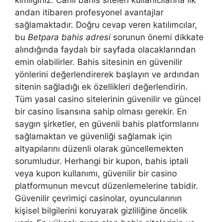
kimliğiniz. Canlı bahis siteleri kullanıcılarına ilk
andan itibaren profesyonel avantajlar
sağlamaktadır. Doğru cevap veren katılımcılar,
bu
Betpara bahis adresi
sorunun önemi dikkate
alındığında faydalı bir sayfada olacaklarından
emin olabilirler. Bahis sitesinin en güvenilir
yönlerini değerlendirerek başlayın ve ardından
sitenin sağladığı ek özellikleri değerlendirin.
Tüm yasal casino sitelerinin güvenilir ve güncel
bir casino lisansına sahip olması gerekir. En
saygın şirketler, en güvenli bahis platformlarını
sağlamaktan ve güvenliği sağlamak için
altyapılarını düzenli olarak güncellemekten
sorumludur. Herhangi bir kupon, bahis iptali
veya kupon kullanımı, güvenilir bir casino
platformunun mevcut düzenlemelerine tabidir.
Güvenilir çevrimiçi casinolar, oyuncularının
kişisel bilgilerini koruyarak gizliliğine öncelik