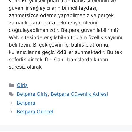
verir. En yüksek puan alan bahis sitelerinin ve
güvenilir sağlayıcıların birincil faydası,
zahmetsizce ödeme yapabilmeniz ve gerçek
zamanlı olarak para çekme işlemlerini
doğrulayabilmenizdir. Betpara güvenilebilir mi?
Web sitesinde erişilebilen toplam özellik sayısını
belirleyin. Birçok çevrimiçi bahis platformu,
kullanıcılarına geçici ödüller sunmaktadır. Bu tek
seferlik bir tekliftir. Canlı bahislerde kupon
süresiz olarak
Kategoriler
Giriş
Etiketler
Betpara Giriş
,
Betpara Güvenlik Adresi
Betpara
Betpara Güncel