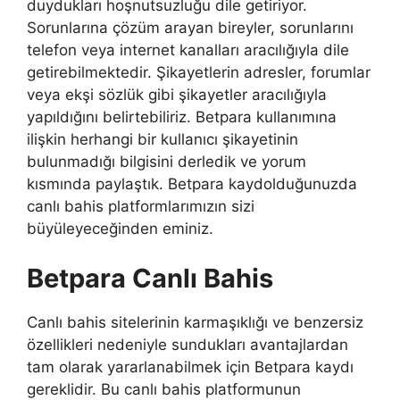
duydukları hoşnutsuzluğu dile getiriyor.
Sorunlarına çözüm arayan bireyler, sorunlarını
telefon veya internet kanalları aracılığıyla dile
getirebilmektedir. Şikayetlerin adresler, forumlar
veya ekşi sözlük gibi şikayetler aracılığıyla
yapıldığını belirtebiliriz. Betpara kullanımına
ilişkin herhangi bir kullanıcı şikayetinin
bulunmadığı bilgisini derledik ve yorum
kısmında paylaştık. Betpara kaydolduğunuzda
canlı bahis platformlarımızın sizi
büyüleyeceğinden eminiz.
Betpara Canlı Bahis
Canlı bahis sitelerinin karmaşıklığı ve benzersiz
özellikleri nedeniyle sundukları avantajlardan
tam olarak yararlanabilmek için Betpara kaydı
gereklidir. Bu canlı bahis platformunun