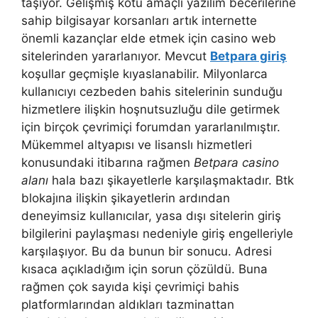
taşıyor. Gelişmiş kötü amaçlı yazılım becerilerine
sahip bilgisayar korsanları artık internette
önemli kazançlar elde etmek için casino web
sitelerinden yararlanıyor. Mevcut
Betpara giriş
koşullar geçmişle kıyaslanabilir. Milyonlarca
kullanıcıyı cezbeden bahis sitelerinin sunduğu
hizmetlere ilişkin hoşnutsuzluğu dile getirmek
için birçok çevrimiçi forumdan yararlanılmıştır.
Mükemmel altyapısı ve lisanslı hizmetleri
konusundaki itibarına rağmen
Betpara casino
alanı
hala bazı şikayetlerle karşılaşmaktadır. Btk
blokajına ilişkin şikayetlerin ardından
deneyimsiz kullanıcılar, yasa dışı sitelerin giriş
bilgilerini paylaşması nedeniyle giriş engelleriyle
karşılaşıyor. Bu da bunun bir sonucu. Adresi
kısaca açıkladığım için sorun çözüldü. Buna
rağmen çok sayıda kişi çevrimiçi bahis
platformlarından aldıkları tazminattan