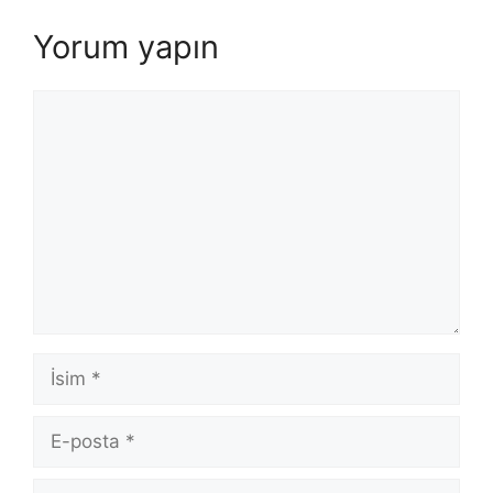
Yorum yapın
Yorum
İsim
E-
posta
İnternet