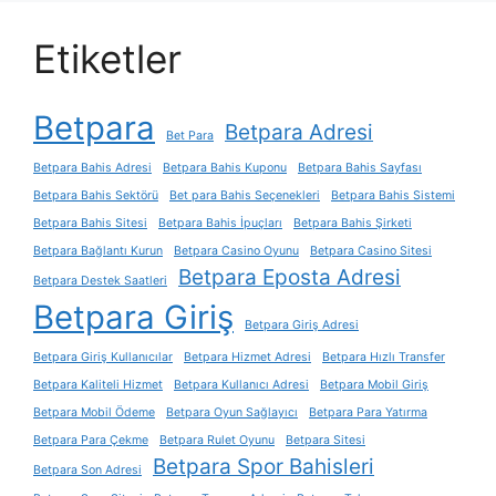
Etiketler
Betpara
Betpara Adresi
Bet Para
Betpara Bahis Adresi
Betpara Bahis Kuponu
Betpara Bahis Sayfası
Betpara Bahis Sektörü
Bet para Bahis Seçenekleri
Betpara Bahis Sistemi
Betpara Bahis Sitesi
Betpara Bahis İpuçları
Betpara Bahis Şirketi
Betpara Bağlantı Kurun
Betpara Casino Oyunu
Betpara Casino Sitesi
Betpara Eposta Adresi
Betpara Destek Saatleri
Betpara Giriş
Betpara Giriş Adresi
Betpara Giriş Kullanıcılar
Betpara Hizmet Adresi
Betpara Hızlı Transfer
Betpara Kaliteli Hizmet
Betpara Kullanıcı Adresi
Betpara Mobil Giriş
Betpara Mobil Ödeme
Betpara Oyun Sağlayıcı
Betpara Para Yatırma
Betpara Para Çekme
Betpara Rulet Oyunu
Betpara Sitesi
Betpara Spor Bahisleri
Betpara Son Adresi