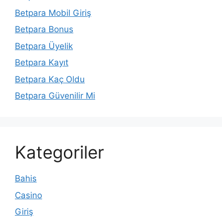
Betpara Mobil Giriş
Betpara Bonus
Betpara Üyelik
Betpara Kayıt
Betpara Kaç Oldu
Betpara Güvenilir Mi
Kategoriler
Bahis
Casino
Giriş