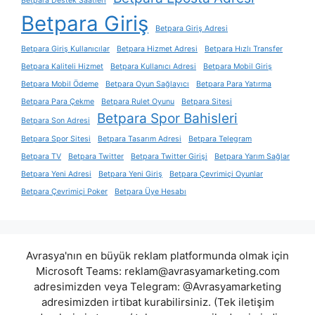
Betpara Destek Saatleri
Betpara Giriş
Betpara Giriş Adresi
Betpara Giriş Kullanıcılar
Betpara Hizmet Adresi
Betpara Hızlı Transfer
Betpara Kaliteli Hizmet
Betpara Kullanıcı Adresi
Betpara Mobil Giriş
Betpara Mobil Ödeme
Betpara Oyun Sağlayıcı
Betpara Para Yatırma
Betpara Para Çekme
Betpara Rulet Oyunu
Betpara Sitesi
Betpara Spor Bahisleri
Betpara Son Adresi
Betpara Spor Sitesi
Betpara Tasarım Adresi
Betpara Telegram
Betpara TV
Betpara Twitter
Betpara Twitter Girişi
Betpara Yarım Sağlar
Betpara Yeni Adresi
Betpara Yeni Giriş
Betpara Çevrimiçi Oyunlar
Betpara Çevrimiçi Poker
Betpara Üye Hesabı
Avrasya'nın en büyük reklam platformunda olmak için
Microsoft Teams:
reklam@avrasyamarketing.com
adresimizden veya Telegram: @Avrasyamarketing
adresimizden irtibat kurabilirsiniz. (Tek iletişim