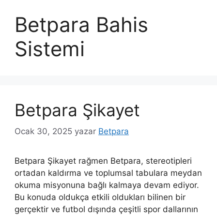
Betpara Bahis
Sistemi
Betpara Şikayet
Ocak 30, 2025
yazar
Betpara
Betpara Şikayet rağmen Betpara, stereotipleri
ortadan kaldırma ve toplumsal tabulara meydan
okuma misyonuna bağlı kalmaya devam ediyor.
Bu konuda oldukça etkili oldukları bilinen bir
gerçektir ve futbol dışında çeşitli spor dallarının