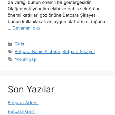
da varlığı bunun önemli bir göstergesidir.
Olağanüstü yönetim ekibi ve bahis sektörüne
önemli katkıları göz önüne Betpara Şikayet
bunun kullanılacak en uygun platform olduğuna
…
Devamını oku
Kategoriler
Giriş
Etiketler
Betpara Bahis Sistemi
,
Betpara Şikayet
Yorum yap
Son Yazılar
Betpara Adresi
Betpara Giriş