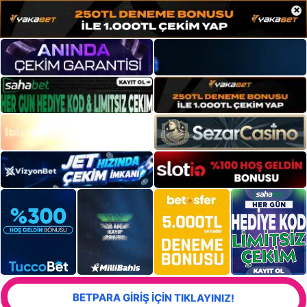
×
BETPARA GİRİŞ İÇİN TIKLAYINIZ!