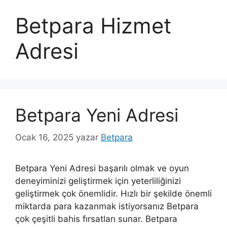
Betpara Hizmet
Adresi
Betpara Yeni Adresi
Ocak 16, 2025
yazar
Betpara
Betpara Yeni Adresi başarılı olmak ve oyun
deneyiminizi geliştirmek için yeterliliğinizi
geliştirmek çok önemlidir. Hızlı bir şekilde önemli
miktarda para kazanmak istiyorsanız Betpara
çok çeşitli bahis fırsatları sunar. Betpara