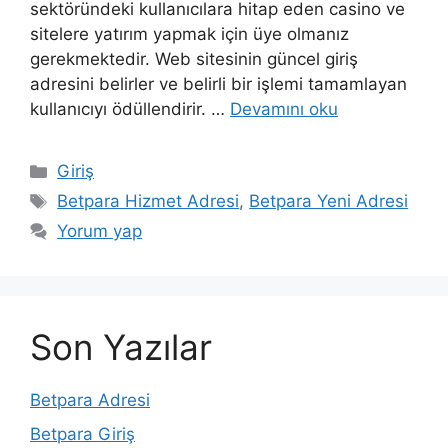
sektöründeki kullanıcılara hitap eden casino ve
sitelere yatırım yapmak için üye olmanız
gerekmektedir. Web sitesinin güncel giriş
adresini belirler ve belirli bir işlemi tamamlayan
kullanıcıyı ödüllendirir. …
Devamını oku
Kategoriler
Giriş
Etiketler
Betpara Hizmet Adresi
,
Betpara Yeni Adresi
Yorum yap
Son Yazılar
Betpara Adresi
Betpara Giriş