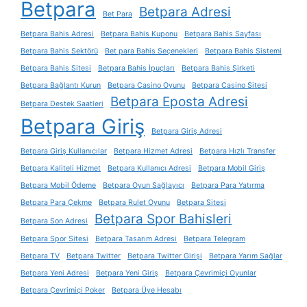
Betpara
Betpara Adresi
Bet Para
Betpara Bahis Adresi
Betpara Bahis Kuponu
Betpara Bahis Sayfası
Betpara Bahis Sektörü
Bet para Bahis Seçenekleri
Betpara Bahis Sistemi
Betpara Bahis Sitesi
Betpara Bahis İpuçları
Betpara Bahis Şirketi
Betpara Bağlantı Kurun
Betpara Casino Oyunu
Betpara Casino Sitesi
Betpara Eposta Adresi
Betpara Destek Saatleri
Betpara Giriş
Betpara Giriş Adresi
Betpara Giriş Kullanıcılar
Betpara Hizmet Adresi
Betpara Hızlı Transfer
Betpara Kaliteli Hizmet
Betpara Kullanıcı Adresi
Betpara Mobil Giriş
Betpara Mobil Ödeme
Betpara Oyun Sağlayıcı
Betpara Para Yatırma
Betpara Para Çekme
Betpara Rulet Oyunu
Betpara Sitesi
Betpara Spor Bahisleri
Betpara Son Adresi
Betpara Spor Sitesi
Betpara Tasarım Adresi
Betpara Telegram
Betpara TV
Betpara Twitter
Betpara Twitter Girişi
Betpara Yarım Sağlar
Betpara Yeni Adresi
Betpara Yeni Giriş
Betpara Çevrimiçi Oyunlar
Betpara Çevrimiçi Poker
Betpara Üye Hesabı