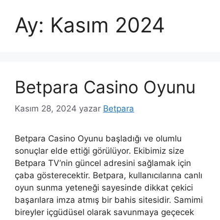
Ay:
Kasım 2024
Betpara Casino Oyunu
Kasım 28, 2024
yazar
Betpara
Betpara Casino Oyunu başladığı ve olumlu
sonuçlar elde ettiği görülüyor. Ekibimiz size
Betpara TV’nin güncel adresini sağlamak için
çaba gösterecektir. Betpara, kullanıcılarına canlı
oyun sunma yeteneği sayesinde dikkat çekici
başarılara imza atmış bir bahis sitesidir. Samimi
bireyler içgüdüsel olarak savunmaya geçecek