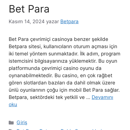
Bet Para
Kasım 14, 2024
yazar
Betpara
Bet Para çevrimiçi casinoya benzer şekilde
Betpara sitesi, kullanıcıların oturum açması için
iki temel yöntem sunmaktadır. İlk adım, program
istemcisini bilgisayarınıza yüklemektir. Bu oyun
platformunda çevrimiçi casino oyunu da
oynanabilmektedir. Bu casino, en çok rağbet
gören slotlardan bazıları da dahil olmak üzere
ünlü oyunlarının çoğu için mobil Bet Para sağlar.
Betpara, sektördeki tek yetkili ve …
Devamını
oku
Kategoriler
Giriş