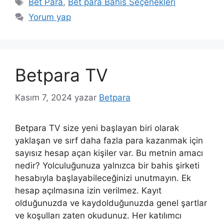
Etiketler
Bet Para
,
Bet para Bahis Seçenekleri
Yorum yap
Betpara TV
Kasım 7, 2024
yazar
Betpara
Betpara TV size yeni başlayan biri olarak
yaklaşan ve sırf daha fazla para kazanmak için
sayısız hesap açan kişiler var. Bu metnin amacı
nedir? Yolculuğunuza yalnızca bir bahis şirketi
hesabıyla başlayabileceğinizi unutmayın. Ek
hesap açılmasına izin verilmez. Kayıt
olduğunuzda ve kaydolduğunuzda genel şartlar
ve koşulları zaten okudunuz. Her katılımcı