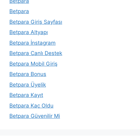
Betpara
Betpara
Betpara Giriş Sayfası
Betpara Altyapı
Betpara İnstagram
Betpara Canlı Destek
Betpara Mobil Giriş
Betpara Bonus
Betpara Üyelik
Betpara Kayıt
Betpara Kaç Oldu
Betpara Güvenilir Mi