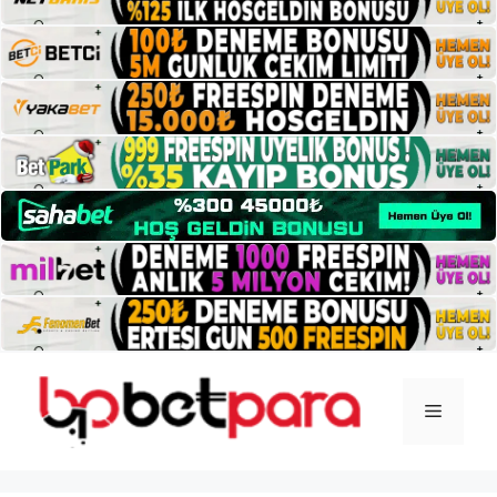
İçeriğe
atla
Menü