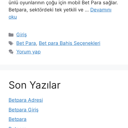
ünlü oyunlarının çoğu için mobil Bet Para sağlar.
Betpara, sektördeki tek yetkili ve …
Devamını
oku
Kategoriler
Giriş
Etiketler
Bet Para
,
Bet para Bahis Seçenekleri
Yorum yap
Son Yazılar
Betpara Adresi
Betpara Giriş
Betpara