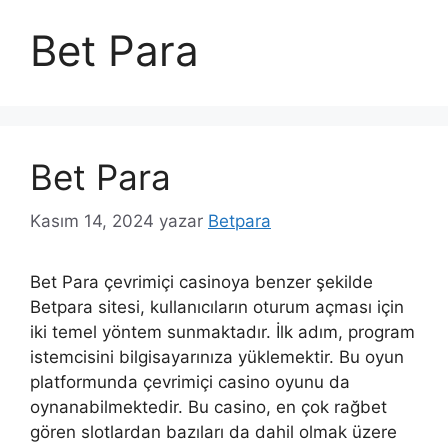
Bet Para
Bet Para
Kasım 14, 2024
yazar
Betpara
Bet Para çevrimiçi casinoya benzer şekilde
Betpara sitesi, kullanıcıların oturum açması için
iki temel yöntem sunmaktadır. İlk adım, program
istemcisini bilgisayarınıza yüklemektir. Bu oyun
platformunda çevrimiçi casino oyunu da
oynanabilmektedir. Bu casino, en çok rağbet
gören slotlardan bazıları da dahil olmak üzere