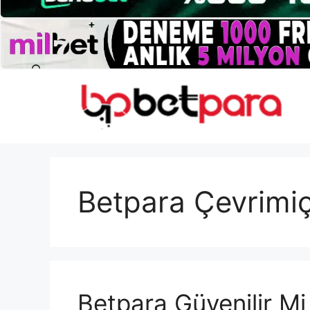
İçeriğe
atla
Betpara Çevrimiç
Betpara Güvenilir Mi