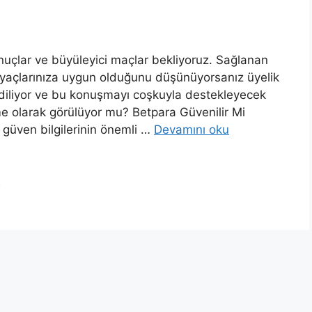
nuçlar ve büyüleyici maçlar bekliyoruz. Sağlanan
htiyaçlarınıza uygun olduğunu düşünüyorsanız üyelik
diliyor ve bu konuşmayı coşkuyla destekleyecek
etme olarak görülüyor mu? Betpara Güvenilir Mi
güven bilgilerinin önemli …
Devamını oku
i