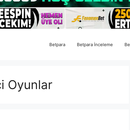
Betpara
Betpara İnceleme
Be
i Oyunlar